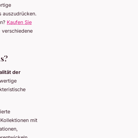
rtige
es auszudrücken.
en?
Kaufen Sie
 verschiedene
us?
lität der
wertige
teristische
ierte
Kollektionen mit
ationen,
erentwickeln.