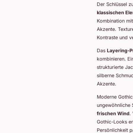
Der Schlüssel z
klassischen El
Kombination mit 
Akzente. Texture
Kontraste und v
Das
Layering-P
kombinieren. Ein
strukturierte Ja
silberne Schmuck
Akzente.
Moderne Gothic-
ungewöhnliche S
frischen Wind
.
Gothic-Looks en
Persönlichkeit 