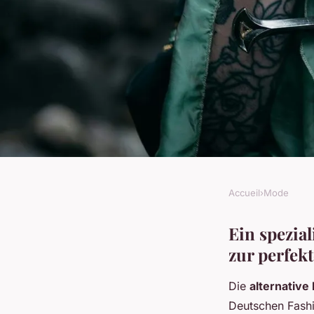
Accueil
›
Mode
MODE
Gothic bekleidungsg
Ein spezia
zur perfek
einzigartige mode fü
Die
alternativ
Deutschen Fashi