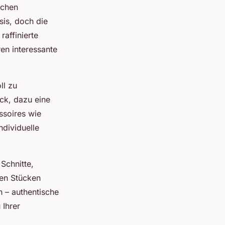
schen
sis, doch die
raffinierte
ren interessante
ll zu
ock, dazu eine
essoires wie
ndividuelle
Schnitte,
hen Stücken
ln – authentische
 Ihrer