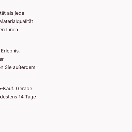
ät als jede
aterialqualität
en Ihnen
Erlebnis.
er
fen Sie außerdem
e-Kauf. Gerade
ndestens 14 Tage