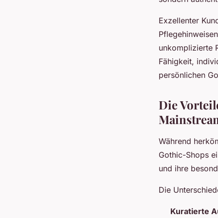
Exzellenter Kun
Pflegehinweisen
unkomplizierte R
Fähigkeit, indi
persönlichen Got
Die Vorteil
Mainstre
Während herkömm
Gothic-Shops e
und ihre besond
Die Unterschied
Kuratierte 