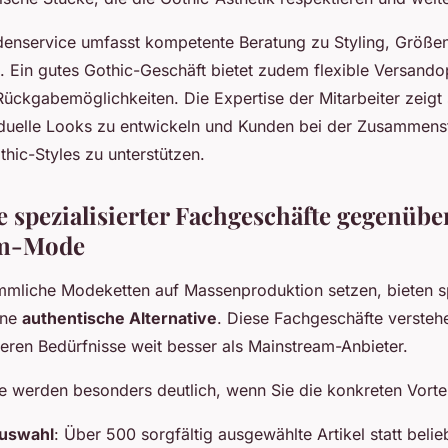
denservice umfasst kompetente Beratung zu Styling, Größe
. Ein gutes Gothic-Geschäft bietet zudem flexible Versand
ückgabemöglichkeiten. Die Expertise der Mitarbeiter zeigt s
viduelle Looks zu entwickeln und Kunden bei der Zusammenst
hic-Styles zu unterstützen.
e spezialisierter Fachgeschäfte gegenübe
am-Mode
liche Modeketten auf Massenproduktion setzen, bieten spe
ine
authentische Alternative
. Diese Fachgeschäfte versteh
eren Bedürfnisse weit besser als Mainstream-Anbieter.
e werden besonders deutlich, wenn Sie die konkreten Vortei
Auswahl
: Über 500 sorgfältig ausgewählte Artikel statt belie