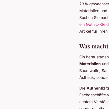
Théo
•
17. Dezember 2025
•
6 min de lecture
23% gewachsen. 
Materialien und 
Suchen Sie nac
ein Gothic-Klei
Artikel für Ihre
Was macht 
Ein herausragen
Materialien
und 
Baumwolle, Samt
Ästhetik, sonde
Die
Authentizit
Fachgeschäfte v
echtem Verständn
sondern authent