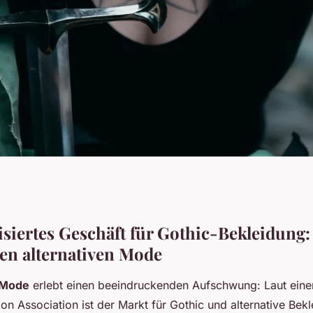
eschäft:
lisiertes Geschäft für Gothic-Bekleidung
ten alternativen Mode
r deinen stil
e Mode
erlebt einen beeindruckenden Aufschwung: Laut einer
on Association ist der Markt für Gothic und alternative Be