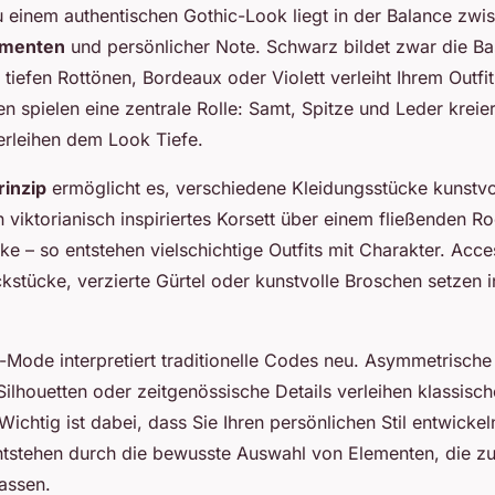
u einem authentischen Gothic-Look liegt in der Balance zwi
ementen
und persönlicher Note. Schwarz bildet zwar die Ba
tiefen Rottönen, Bordeaux oder Violett verleiht Ihrem Outfit 
n spielen eine zentrale Rolle: Samt, Spitze und Leder kreie
erleihen dem Look Tiefe.
rinzip
ermöglicht es, verschiedene Kleidungsstücke kunstvo
 viktorianisch inspiriertes Korsett über einem fließenden R
cke – so entstehen vielschichtige Outfits mit Charakter. Acc
stücke, verzierte Gürtel oder kunstvolle Broschen setzen i
Mode interpretiert traditionelle Codes neu. Asymmetrische 
ilhouetten oder zeitgenössische Details verleihen klassisc
 Wichtig ist dabei, dass Sie Ihren persönlichen Stil entwicke
tstehen durch die bewusste Auswahl von Elementen, die zu
passen.