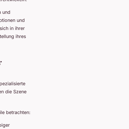
n und
optionen und
ich in ihrer
ellung ihres
r
zialisierte
en die Szene
le betrachten:
biger