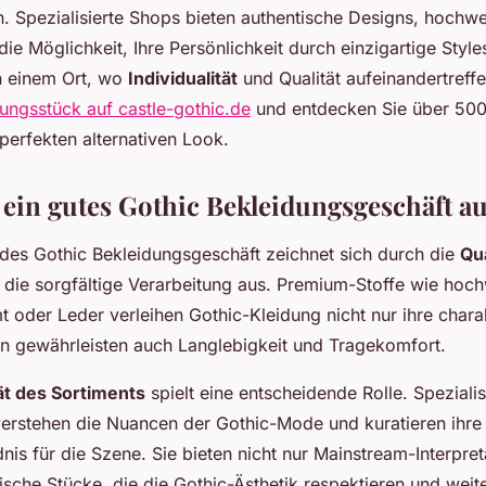
Spezialisierte Shops bieten authentische Designs, hochwe
die Möglichkeit, Ihre Persönlichkeit durch einzigartige Styl
h einem Ort, wo
Individualität
und Qualität aufeinandertreff
dungsstück auf castle-gothic.de
und entdecken Sie über 500
n perfekten alternativen Look.
ein gutes Gothic Bekleidungsgeschäft a
des Gothic Bekleidungsgeschäft zeichnet sich durch die
Qua
die sorgfältige Verarbeitung aus. Premium-Stoffe wie hoch
 oder Leder verleihen Gothic-Kleidung nicht nur ihre charak
rn gewährleisten auch Langlebigkeit und Tragekomfort.
ät des Sortiments
spielt eine entscheidende Rolle. Spezialis
erstehen die Nuancen der Gothic-Mode und kuratieren ihre 
is für die Szene. Sie bieten nicht nur Mainstream-Interpret
ische Stücke, die die Gothic-Ästhetik respektieren und weit