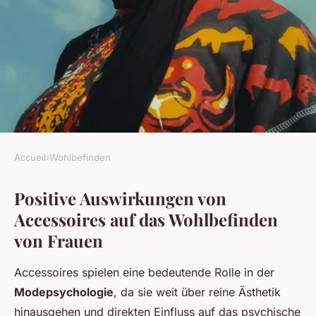
Accueil
›
Wohlbefinden
WOHLBEFINDEN
Positive Auswirkungen von
Wie können Accessoires das
Accessoires auf das Wohlbefinden
Wohlbefinden von Frauen
von Frauen
steigern?
Accessoires spielen eine bedeutende Rolle in der
Emma
•
16. Juni 2025
•
4 min de lecture
Modepsychologie
, da sie weit über reine Ästhetik
hinausgehen und direkten Einfluss auf das psychische